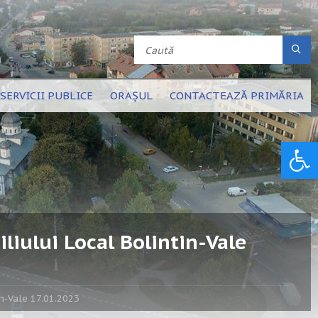
SERVICII PUBLICE
ORAȘUL
CONTACTEAZĂ PRIMĂRIA
Deschide bara de unelte
liului Local Bolintin-Vale
in-Vale 17.01.2023