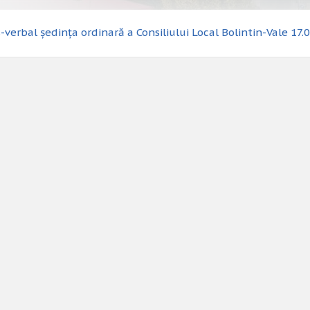
-verbal ședința ordinară a Consiliului Local Bolintin-Vale 17.