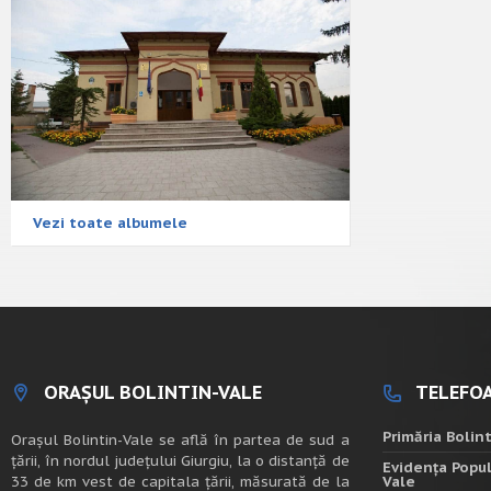
Vezi toate albumele
ORAȘUL BOLINTIN-VALE
TELEFOA
Primăria Bolin
Oraşul Bolintin-Vale se află în partea de sud a
ţării, în nordul judeţului Giurgiu, la o distanţă de
Evidența Popul
33 de km vest de capitala țării, măsurată de la
Vale