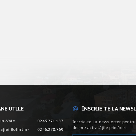
NE UTILE
ÎNSCRIE-TE LA NEWS
tin-Vale
0246.271.187
Înscrie-te la newsletter pentru
despre activitățile primăriei.
ației Bolintin-
0246.270.769