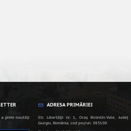
LETTER
ADRESA PRIMĂRIEI
 a primi noutăți
Str. Libertății nr. 1, Oraș Bolintin-Vale, Județ
Giurgiu, România, cod poștal: 085100