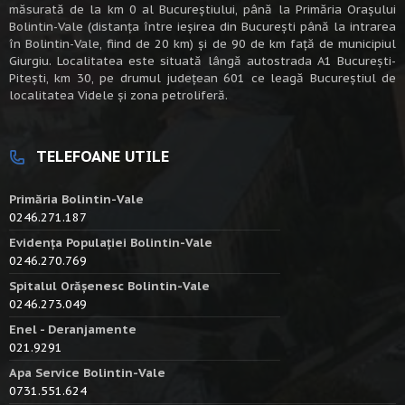
măsurată de la km 0 al Bucureștiului, până la Primăria Orașului
Bolintin-Vale (distanța între ieșirea din București până la intrarea
în Bolintin-Vale, fiind de 20 km) şi de 90 de km faţă de municipiul
Giurgiu. Localitatea este situată lângă autostrada A1 Bucureşti-
Piteşti, km 30, pe drumul judeţean 601 ce leagă Bucureştiul de
localitatea Videle şi zona petroliferă.
TELEFOANE UTILE
Primăria Bolintin-Vale
0246.271.187
Evidența Populației Bolintin-Vale
0246.270.769
Spitalul Orășenesc Bolintin-Vale
0246.273.049
Enel - Deranjamente
021.9291
Apa Service Bolintin-Vale
0731.551.624