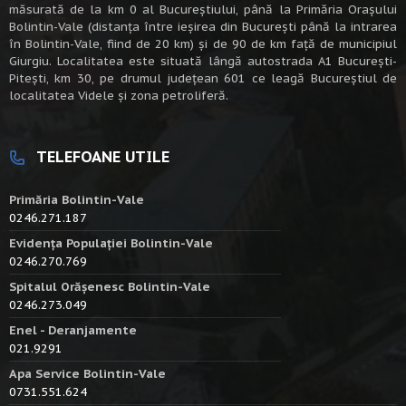
măsurată de la km 0 al Bucureștiului, până la Primăria Orașului
Bolintin-Vale (distanța între ieșirea din București până la intrarea
în Bolintin-Vale, fiind de 20 km) şi de 90 de km faţă de municipiul
Giurgiu. Localitatea este situată lângă autostrada A1 Bucureşti-
Piteşti, km 30, pe drumul judeţean 601 ce leagă Bucureştiul de
localitatea Videle şi zona petroliferă.
TELEFOANE UTILE
Primăria Bolintin-Vale
0246.271.187
Evidența Populației Bolintin-Vale
0246.270.769
Spitalul Orășenesc Bolintin-Vale
0246.273.049
Enel - Deranjamente
021.9291
Apa Service Bolintin-Vale
0731.551.624