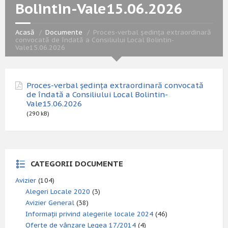
Bolintin-Vale15.06.2026
Acasă
Documente
Proces-verbal ședința extraordinară
convocată de îndată a Consiliului Local Bolintin-
Vale15.06.2026
Proces-verbal ședința extraordinară convocată
de îndată a Consiliului Local Bolintin-
Vale15.06.2026
(290 kB)
CATEGORII DOCUMENTE
Avizier
(104)
Alegeri Locale 2020
(3)
Avizier General
(38)
Informații privind alegerile locale 2024
(46)
Oferte de vânzare Legea 17/2014
(4)