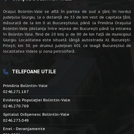
Oraşul Bolintin-Vale se află în partea de sud a ţării, în nordul
judeţului Giurgiu, la o distanţă de 33 de km vest de capitala țării,
măsurată de la km 0 al Bucureștiului, până la Primăria Orașului
Bolintin-Vale (distanța între ieșirea din București până la intrarea
în Bolintin-Vale, fiind de 20 km) şi de 90 de km faţă de municipiul
Giurgiu. Localitatea este situată lângă autostrada A1 Bucureşti-
Piteşti, km 30, pe drumul judeţean 601 ce leagă Bucureştiul de
localitatea Videle şi zona petroliferă.
TELEFOANE UTILE
Primăria Bolintin-Vale
0246.271.187
Evidența Populației Bolintin-Vale
0246.270.769
Spitalul Orășenesc Bolintin-Vale
0246.273.049
Enel - Deranjamente