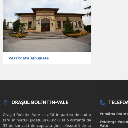
Vezi toate albumele
ORAȘUL BOLINTIN-VALE
TELEFOA
Primăria Bolin
Oraşul Bolintin-Vale se află în partea de sud a
ţării, în nordul judeţului Giurgiu, la o distanţă de
Evidența Popul
33 de km vest de capitala țării, măsurată de la
Vale