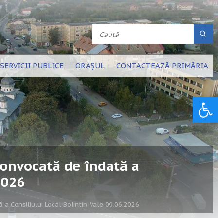
SERVICII PUBLICE
ORAȘUL
CONTACTEAZĂ PRIMĂRIA
Deschide bara de unelte
convocată de îndată a
2026
a Consiliului Local Bolintin-Vale 09.06.2026