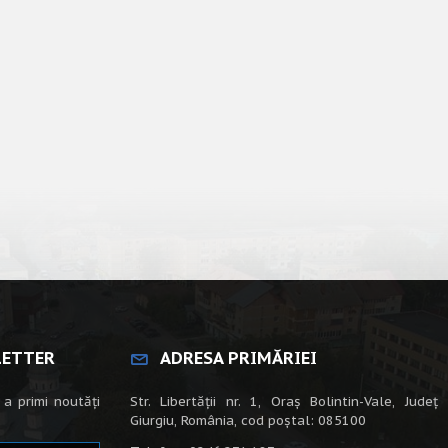
LETTER
ADRESA PRIMĂRIEI
 a primi noutăți
Str. Libertății nr. 1, Oraș Bolintin-Vale, Județ
Giurgiu, România, cod poștal: 085100