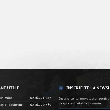
NE UTILE
ÎNSCRIE-TE LA NEWS
tin-Vale
0246.271.187
Înscrie-te la newsletter pentru
despre activitățile primăriei.
ației Bolintin-
0246.270.769