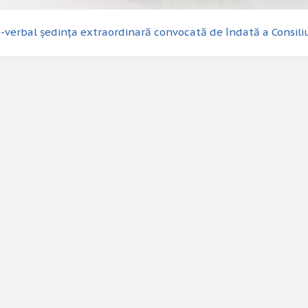
-verbal ședința extraordinară convocată de îndată a Consiliu