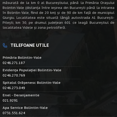
măsurată de la km 0 al Bucureștiului, până la Primăria Orașului
Bolintin-Vale (distanța între ieșirea din București până la intrarea
în Bolintin-Vale, fiind de 20 km) şi de 90 de km faţă de municipiul
Giurgiu. Localitatea este situată lângă autostrada A1 Bucureşti-
Piteşti, km 30, pe drumul judeţean 601 ce leagă Bucureştiul de
localitatea Videle şi zona petroliferă.
TELEFOANE UTILE
Primăria Bolintin-Vale
0246.271.187
Evidența Populației Bolintin-Vale
0246.270.769
Spitalul Orășenesc Bolintin-Vale
0246.273.049
Enel - Deranjamente
021.9291
Apa Service Bolintin-Vale
0731.551.624