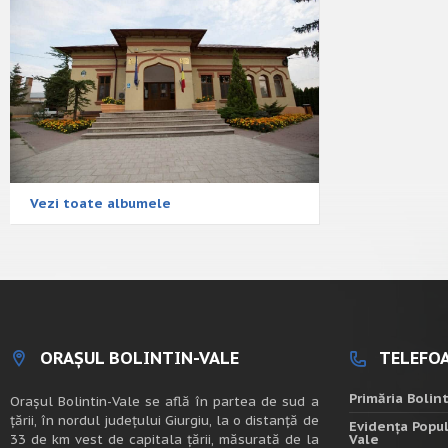
Vezi toate albumele
ORAȘUL BOLINTIN-VALE
TELEFOA
Primăria Bolin
Oraşul Bolintin-Vale se află în partea de sud a
ţării, în nordul judeţului Giurgiu, la o distanţă de
Evidența Popul
33 de km vest de capitala țării, măsurată de la
Vale