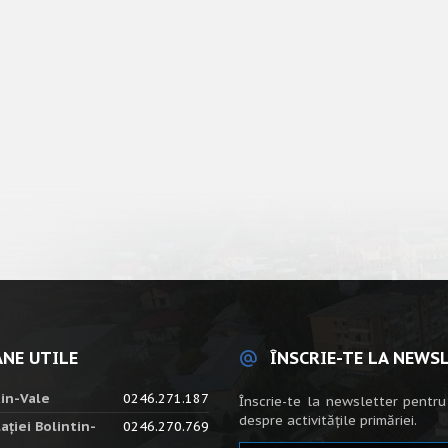
NE UTILE
ÎNSCRIE-TE LA NEWS
tin-Vale
0246.271.187
Înscrie-te la newsletter pentru
despre activitățile primăriei.
ației Bolintin-
0246.270.769