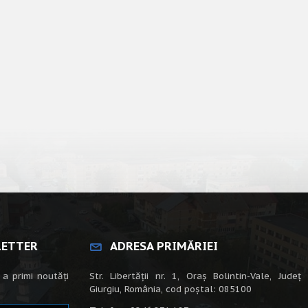
LETTER
ADRESA PRIMĂRIEI
 a primi noutăți
Str. Libertății nr. 1, Oraș Bolintin-Vale, Județ
Giurgiu, România, cod poștal: 085100