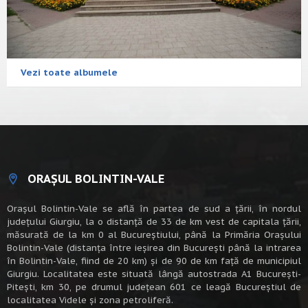
Vezi toate albumele
ORAȘUL BOLINTIN-VALE
Oraşul Bolintin-Vale se află în partea de sud a ţării, în nordul
judeţului Giurgiu, la o distanţă de 33 de km vest de capitala țării,
măsurată de la km 0 al Bucureștiului, până la Primăria Orașului
Bolintin-Vale (distanța între ieșirea din București până la intrarea
în Bolintin-Vale, fiind de 20 km) şi de 90 de km faţă de municipiul
Giurgiu. Localitatea este situată lângă autostrada A1 Bucureşti-
Piteşti, km 30, pe drumul judeţean 601 ce leagă Bucureştiul de
localitatea Videle şi zona petroliferă.