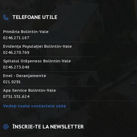
TELEFOANE UTILE
Primăria Bolintin-Vale
0246.271.187
Evidența Populației Bolintin-Vale
0246.270.769
Spitalul Orășenesc Bolintin-Vale
0246.273.049
Enel - Deranjamente
021.9291
Apa Service Bolintin-Vale
0731.551.624
Vedeți toate contactele utile
ÎNSCRIE-TE LA NEWSLETTER