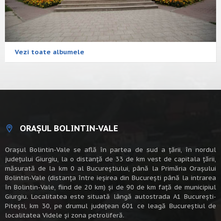
Vezi toate albumele
ORAȘUL BOLINTIN-VALE
Oraşul Bolintin-Vale se află în partea de sud a ţării, în nordul
judeţului Giurgiu, la o distanţă de 33 de km vest de capitala țării,
măsurată de la km 0 al Bucureștiului, până la Primăria Orașului
Bolintin-Vale (distanța între ieșirea din București până la intrarea
în Bolintin-Vale, fiind de 20 km) şi de 90 de km faţă de municipiul
Giurgiu. Localitatea este situată lângă autostrada A1 Bucureşti-
Piteşti, km 30, pe drumul judeţean 601 ce leagă Bucureştiul de
localitatea Videle şi zona petroliferă.