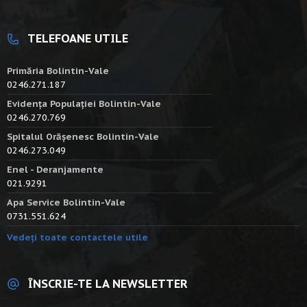
TELEFOANE UTILE
Primăria Bolintin-Vale
0246.271.187
Evidența Populației Bolintin-Vale
0246.270.769
Spitalul Orășenesc Bolintin-Vale
0246.273.049
Enel - Deranjamente
021.9291
Apa Service Bolintin-Vale
0731.551.624
Vedeți toate contactele utile
ÎNSCRIE-TE LA NEWSLETTER