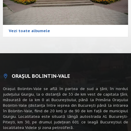
Vezi toate albumele
ORAȘUL BOLINTIN-VALE
Oraşul Bolintin-Vale se află în partea de sud a ţării, în nordul
judeţului Giurgiu, la o distanţă de 33 de km vest de capitala țării,
măsurată de la km 0 al Bucureștiului, până la Primăria Orașului
Bolintin-Vale (distanța între ieșirea din București până la intrarea
în Bolintin-Vale, fiind de 20 km) şi de 90 de km faţă de municipiul
Giurgiu. Localitatea este situată lângă autostrada A1 Bucureşti-
Piteşti, km 30, pe drumul judeţean 601 ce leagă Bucureştiul de
localitatea Videle şi zona petroliferă.