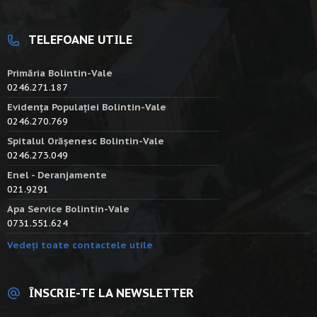
TELEFOANE UTILE
Primăria Bolintin-Vale
0246.271.187
Evidența Populației Bolintin-Vale
0246.270.769
Spitalul Orășenesc Bolintin-Vale
0246.273.049
Enel - Deranjamente
021.9291
Apa Service Bolintin-Vale
0731.551.624
Vedeți toate contactele utile
ÎNSCRIE-TE LA NEWSLETTER