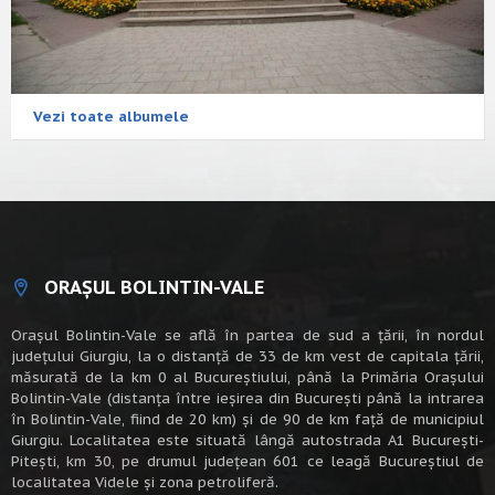
Vezi toate albumele
ORAȘUL BOLINTIN-VALE
Oraşul Bolintin-Vale se află în partea de sud a ţării, în nordul
judeţului Giurgiu, la o distanţă de 33 de km vest de capitala țării,
măsurată de la km 0 al Bucureștiului, până la Primăria Orașului
Bolintin-Vale (distanța între ieșirea din București până la intrarea
în Bolintin-Vale, fiind de 20 km) şi de 90 de km faţă de municipiul
Giurgiu. Localitatea este situată lângă autostrada A1 Bucureşti-
Piteşti, km 30, pe drumul judeţean 601 ce leagă Bucureştiul de
localitatea Videle şi zona petroliferă.