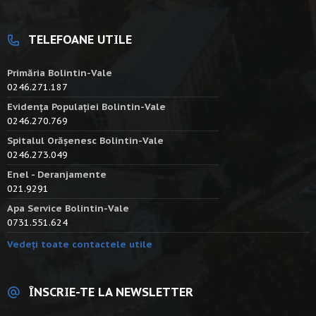
TELEFOANE UTILE
Primăria Bolintin-Vale
0246.271.187
Evidența Populației Bolintin-Vale
0246.270.769
Spitalul Orășenesc Bolintin-Vale
0246.273.049
Enel - Deranjamente
021.9291
Apa Service Bolintin-Vale
0731.551.624
Vedeți toate contactele utile
ÎNSCRIE-TE LA NEWSLETTER