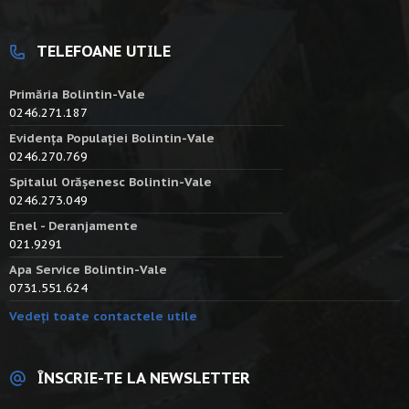
TELEFOANE UTILE
Primăria Bolintin-Vale
0246.271.187
Evidența Populației Bolintin-Vale
0246.270.769
Spitalul Orășenesc Bolintin-Vale
0246.273.049
Enel - Deranjamente
021.9291
Apa Service Bolintin-Vale
0731.551.624
Vedeți toate contactele utile
ÎNSCRIE-TE LA NEWSLETTER