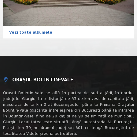
Vezi toate albumele
ORAȘUL BOLINTIN-VALE
Oraşul Bolintin-Vale se află în partea de sud a ţării, în nordul
judeţului Giurgiu, la o distanţă de 33 de km vest de capitala țării,
măsurată de la km 0 al Bucureștiului, până la Primăria Orașului
Bolintin-Vale (distanța între ieșirea din București până la intrarea
în Bolintin-Vale, fiind de 20 km) şi de 90 de km faţă de municipiul
Giurgiu. Localitatea este situată lângă autostrada A1 Bucureşti-
Piteşti, km 30, pe drumul judeţean 601 ce leagă Bucureştiul de
localitatea Videle şi zona petroliferă.