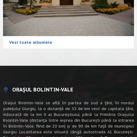
Vezi toate albumele
ORAȘUL BOLINTIN-VALE
Oraşul Bolintin-Vale se află în partea de sud a ţării, în nordul
judeţului Giurgiu, la o distanţă de 33 de km vest de capitala țării,
măsurată de la km 0 al Bucureștiului, până la Primăria Orașului
Bolintin-Vale (distanța între ieșirea din București până la intrarea
în Bolintin-Vale, fiind de 20 km) şi de 90 de km faţă de municipiul
Giurgiu. Localitatea este situată lângă autostrada A1 Bucureşti-