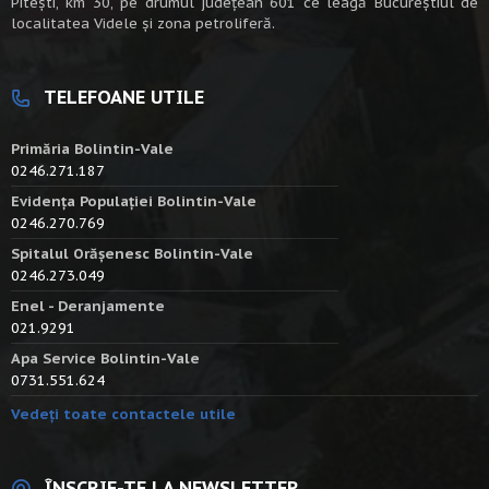
Piteşti, km 30, pe drumul judeţean 601 ce leagă Bucureştiul de
localitatea Videle şi zona petroliferă.
TELEFOANE UTILE
Primăria Bolintin-Vale
0246.271.187
Evidența Populației Bolintin-Vale
0246.270.769
Spitalul Orășenesc Bolintin-Vale
0246.273.049
Enel - Deranjamente
021.9291
Apa Service Bolintin-Vale
0731.551.624
Vedeți toate contactele utile
ÎNSCRIE-TE LA NEWSLETTER