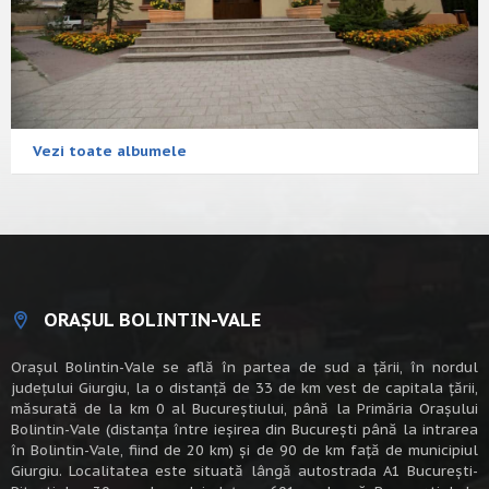
Vezi toate albumele
ORAȘUL BOLINTIN-VALE
Oraşul Bolintin-Vale se află în partea de sud a ţării, în nordul
judeţului Giurgiu, la o distanţă de 33 de km vest de capitala țării,
măsurată de la km 0 al Bucureștiului, până la Primăria Orașului
Bolintin-Vale (distanța între ieșirea din București până la intrarea
în Bolintin-Vale, fiind de 20 km) şi de 90 de km faţă de municipiul
Giurgiu. Localitatea este situată lângă autostrada A1 Bucureşti-