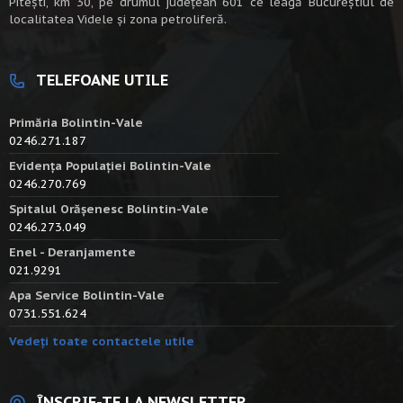
Piteşti, km 30, pe drumul judeţean 601 ce leagă Bucureştiul de
localitatea Videle şi zona petroliferă.
TELEFOANE UTILE
Primăria Bolintin-Vale
0246.271.187
Evidența Populației Bolintin-Vale
0246.270.769
Spitalul Orășenesc Bolintin-Vale
0246.273.049
Enel - Deranjamente
021.9291
Apa Service Bolintin-Vale
0731.551.624
Vedeți toate contactele utile
ÎNSCRIE-TE LA NEWSLETTER