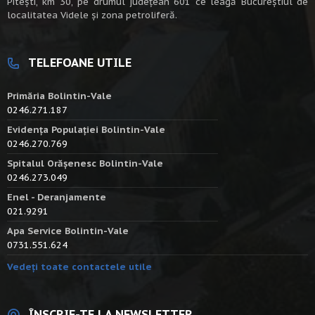
Piteşti, km 30, pe drumul judeţean 601 ce leagă Bucureştiul de
localitatea Videle şi zona petroliferă.
TELEFOANE UTILE
Primăria Bolintin-Vale
0246.271.187
Evidența Populației Bolintin-Vale
0246.270.769
Spitalul Orășenesc Bolintin-Vale
0246.273.049
Enel - Deranjamente
021.9291
Apa Service Bolintin-Vale
0731.551.624
Vedeți toate contactele utile
ÎNSCRIE-TE LA NEWSLETTER