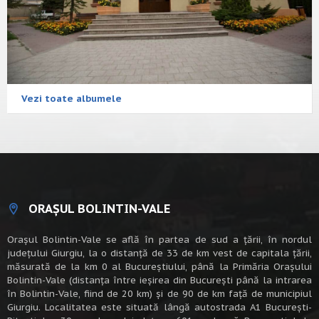
Vezi toate albumele
ORAȘUL BOLINTIN-VALE
Oraşul Bolintin-Vale se află în partea de sud a ţării, în nordul
judeţului Giurgiu, la o distanţă de 33 de km vest de capitala țării,
măsurată de la km 0 al Bucureștiului, până la Primăria Orașului
Bolintin-Vale (distanța între ieșirea din București până la intrarea
în Bolintin-Vale, fiind de 20 km) şi de 90 de km faţă de municipiul
Giurgiu. Localitatea este situată lângă autostrada A1 Bucureşti-