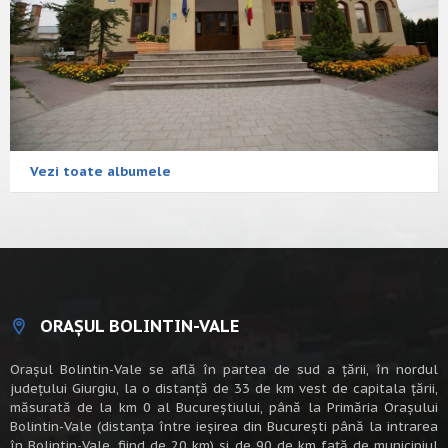
Vezi toate albumele
ORAȘUL BOLINTIN-VALE
Oraşul Bolintin-Vale se află în partea de sud a ţării, în nordul
judeţului Giurgiu, la o distanţă de 33 de km vest de capitala țării,
măsurată de la km 0 al Bucureștiului, până la Primăria Orașului
Bolintin-Vale (distanța între ieșirea din București până la intrarea
în Bolintin-Vale, fiind de 20 km) şi de 90 de km faţă de municipiul