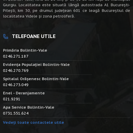
Giurgiu. Localitatea este situată lângă autostrada A1 Bucureşti-
Piteşti, km 30, pe drumul judeţean 601 ce leagă Bucureştiul de
localitatea Videle şi zona petroliferă.
TELEFOANE UTILE
Primăria Bolintin-Vale
0246.271.187
Evidența Populației Bolintin-Vale
0246.270.769
Spitalul Orășenesc Bolintin-Vale
0246.273.049
Enel - Deranjamente
021.9291
Apa Service Bolintin-Vale
0731.551.624
Vedeți toate contactele utile