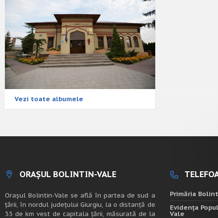
Vezi toate albumele
ORAȘUL BOLINTIN-VALE
TELEFOA
Primăria Bolin
Oraşul Bolintin-Vale se află în partea de sud a
ţării, în nordul judeţului Giurgiu, la o distanţă de
Evidența Popul
33 de km vest de capitala țării, măsurată de la
Vale