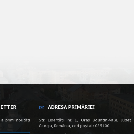
LETTER
ADRESA PRIMĂRIEI
 a primi noutăți
Str. Libertății nr. 1, Oraș Bolintin-Vale, Județ
Giurgiu, România, cod poștal: 085100