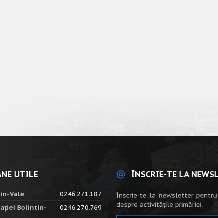
NE UTILE
ÎNSCRIE-TE LA NEWS
tin-Vale
0246.271.187
Înscrie-te la newsletter pentru
despre activitățile primăriei.
ației Bolintin-
0246.270.769