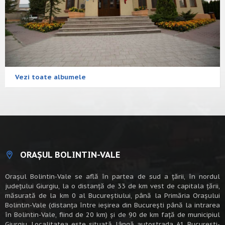
Vezi toate albumele
ORAȘUL BOLINTIN-VALE
Oraşul Bolintin-Vale se află în partea de sud a ţării, în nordul
judeţului Giurgiu, la o distanţă de 33 de km vest de capitala țării,
măsurată de la km 0 al Bucureștiului, până la Primăria Orașului
Bolintin-Vale (distanța între ieșirea din București până la intrarea
în Bolintin-Vale, fiind de 20 km) şi de 90 de km faţă de municipiul
Giurgiu. Localitatea este situată lângă autostrada A1 Bucureşti-