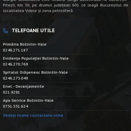
Piteşti, km 30, pe drumul judeţean 601 ce leagă Bucureştiul de
localitatea Videle şi zona petroliferă.
TELEFOANE UTILE
Primăria Bolintin-Vale
0246.271.187
Evidența Populației Bolintin-Vale
0246.270.769
Spitalul Orășenesc Bolintin-Vale
0246.273.049
Enel - Deranjamente
021.9291
Apa Service Bolintin-Vale
0731.551.624
Vedeți toate contactele utile