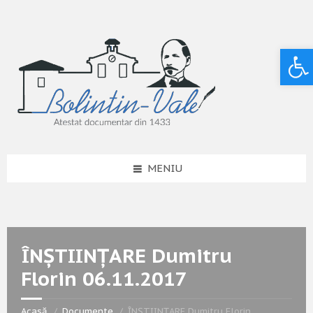
Deschide bara de unelte
MENIU
ÎNȘTIINȚARE Dumitru
Florin 06.11.2017
Acasă
Documente
ÎNȘTIINȚARE Dumitru Florin