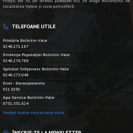
Piteşti, km 30, pe drumul judeţean 601 ce leagă Bucureştiul de
localitatea Videle şi zona petroliferă.
TELEFOANE UTILE
Primăria Bolintin-Vale
0246.271.187
Evidența Populației Bolintin-Vale
0246.270.769
Spitalul Orășenesc Bolintin-Vale
0246.273.049
Enel - Deranjamente
021.9291
Apa Service Bolintin-Vale
0731.551.624
Vedeți toate contactele utile
ÎNSCRIE-TE LA NEWSLETTER