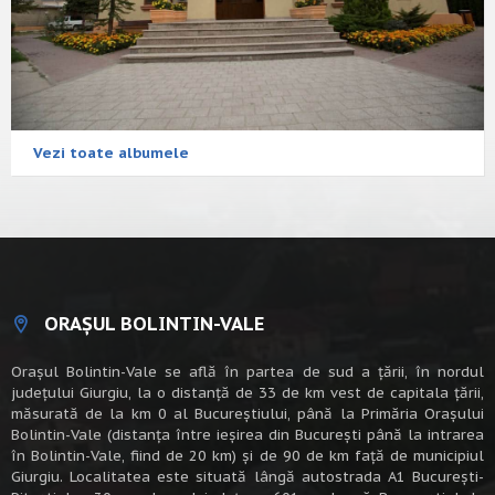
Vezi toate albumele
ORAȘUL BOLINTIN-VALE
Oraşul Bolintin-Vale se află în partea de sud a ţării, în nordul
judeţului Giurgiu, la o distanţă de 33 de km vest de capitala țării,
măsurată de la km 0 al Bucureștiului, până la Primăria Orașului
Bolintin-Vale (distanța între ieșirea din București până la intrarea
în Bolintin-Vale, fiind de 20 km) şi de 90 de km faţă de municipiul
Giurgiu. Localitatea este situată lângă autostrada A1 Bucureşti-