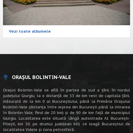
Vezi toate albumele
ORAȘUL BOLINTIN-VALE
Oraşul Bolintin-Vale se află în partea de sud a ţării, în nordul
judeţului Giurgiu, la o distanţă de 33 de km vest de capitala țării,
măsurată de la km 0 al Bucureștiului, până la Primăria Orașului
Bolintin-Vale (distanța între ieșirea din București până la intrarea
în Bolintin-Vale, fiind de 20 km) şi de 90 de km faţă de municipiul
Giurgiu. Localitatea este situată lângă autostrada A1 Bucureşti-
Piteşti, km 30, pe drumul judeţean 601 ce leagă Bucureştiul de
localitatea Videle şi zona petroliferă.