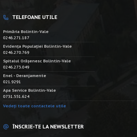
TELEFOANE UTILE
Primăria Bolintin-Vale
0246.271.187
Evidența Populației Bolintin-Vale
0246.270.769
Spitalul Orășenesc Bolintin-Vale
0246.273.049
Enel - Deranjamente
021.9291
Apa Service Bolintin-Vale
0731.551.624
Vedeți toate contactele utile
ÎNSCRIE-TE LA NEWSLETTER