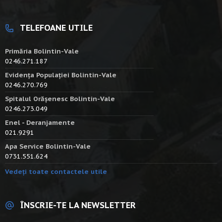
TELEFOANE UTILE
Primăria Bolintin-Vale
0246.271.187
Evidența Populației Bolintin-Vale
0246.270.769
Spitalul Orășenesc Bolintin-Vale
0246.273.049
Enel - Deranjamente
021.9291
Apa Service Bolintin-Vale
0731.551.624
Vedeți toate contactele utile
ÎNSCRIE-TE LA NEWSLETTER