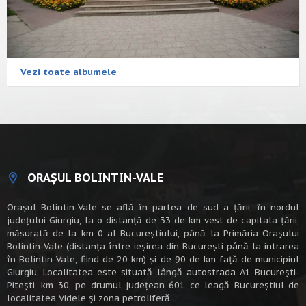
Vezi toate albumele
ORAȘUL BOLINTIN-VALE
Oraşul Bolintin-Vale se află în partea de sud a ţării, în nordul
judeţului Giurgiu, la o distanţă de 33 de km vest de capitala țării,
măsurată de la km 0 al Bucureștiului, până la Primăria Orașului
Bolintin-Vale (distanța între ieșirea din București până la intrarea
în Bolintin-Vale, fiind de 20 km) şi de 90 de km faţă de municipiul
Giurgiu. Localitatea este situată lângă autostrada A1 Bucureşti-
Piteşti, km 30, pe drumul judeţean 601 ce leagă Bucureştiul de
localitatea Videle şi zona petroliferă.