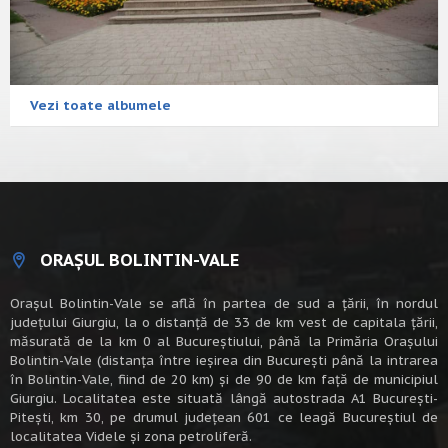
Vezi toate albumele
ORAȘUL BOLINTIN-VALE
Oraşul Bolintin-Vale se află în partea de sud a ţării, în nordul
judeţului Giurgiu, la o distanţă de 33 de km vest de capitala țării,
măsurată de la km 0 al Bucureștiului, până la Primăria Orașului
Bolintin-Vale (distanța între ieșirea din București până la intrarea
în Bolintin-Vale, fiind de 20 km) şi de 90 de km faţă de municipiul
Giurgiu. Localitatea este situată lângă autostrada A1 Bucureşti-
Piteşti, km 30, pe drumul judeţean 601 ce leagă Bucureştiul de
localitatea Videle şi zona petroliferă.