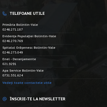
TELEFOANE UTILE
Primăria Bolintin-Vale
0246.271.187
Evidența Populației Bolintin-Vale
0246.270.769
Spitalul Orășenesc Bolintin-Vale
0246.273.049
Enel - Deranjamente
021.9291
Apa Service Bolintin-Vale
0731.551.624
Vedeți toate contactele utile
ÎNSCRIE-TE LA NEWSLETTER