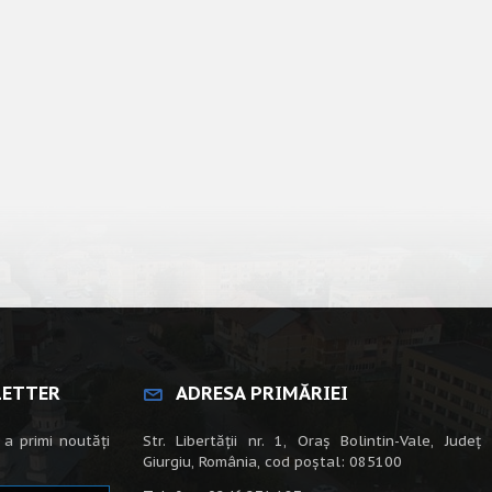
LETTER
ADRESA PRIMĂRIEI
 a primi noutăți
Str. Libertății nr. 1, Oraș Bolintin-Vale, Județ
Giurgiu, România, cod poștal: 085100