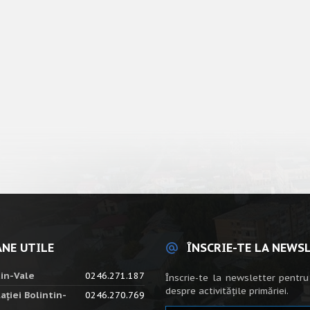
NE UTILE
ÎNSCRIE-TE LA NEWS
tin-Vale
0246.271.187
Înscrie-te la newsletter pentru
despre activitățile primăriei.
ației Bolintin-
0246.270.769