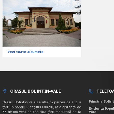
Vezi toate albumele
ORAȘUL BOLINTIN-VALE
TELEFOA
Primăria Bolin
Oraşul Bolintin-Vale se află în partea de sud a
ţării, în nordul judeţului Giurgiu, la o distanţă de
Evidența Popul
33 de km vest de capitala țării, măsurată de la
Vale