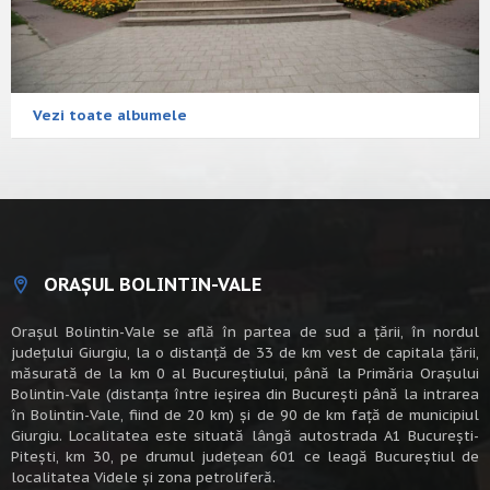
Vezi toate albumele
ORAȘUL BOLINTIN-VALE
Oraşul Bolintin-Vale se află în partea de sud a ţării, în nordul
judeţului Giurgiu, la o distanţă de 33 de km vest de capitala țării,
măsurată de la km 0 al Bucureștiului, până la Primăria Orașului
Bolintin-Vale (distanța între ieșirea din București până la intrarea
în Bolintin-Vale, fiind de 20 km) şi de 90 de km faţă de municipiul
Giurgiu. Localitatea este situată lângă autostrada A1 Bucureşti-
Piteşti, km 30, pe drumul judeţean 601 ce leagă Bucureştiul de
localitatea Videle şi zona petroliferă.