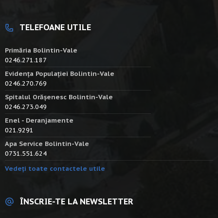
TELEFOANE UTILE
Primăria Bolintin-Vale
0246.271.187
Evidența Populației Bolintin-Vale
0246.270.769
Spitalul Orășenesc Bolintin-Vale
0246.273.049
Enel - Deranjamente
021.9291
Apa Service Bolintin-Vale
0731.551.624
Vedeți toate contactele utile
ÎNSCRIE-TE LA NEWSLETTER