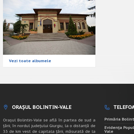
Vezi toate albumele
ORAȘUL BOLINTIN-VALE
TELEFOA
Primăria Bolin
Oraşul Bolintin-Vale se află în partea de sud a
ţării, în nordul judeţului Giurgiu, la o distanţă de
Evidența Popul
33 de km vest de capitala țării, măsurată de la
Vale