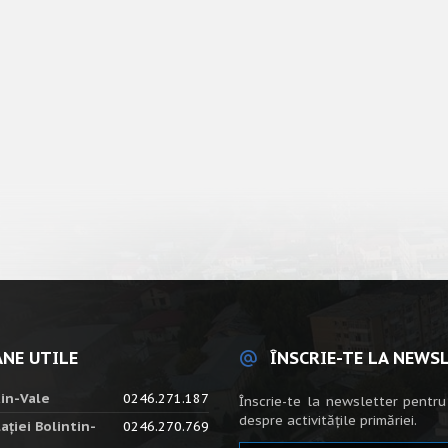
NE UTILE
ÎNSCRIE-TE LA NEWS
tin-Vale
0246.271.187
Înscrie-te la newsletter pentru
despre activitățile primăriei.
ației Bolintin-
0246.270.769