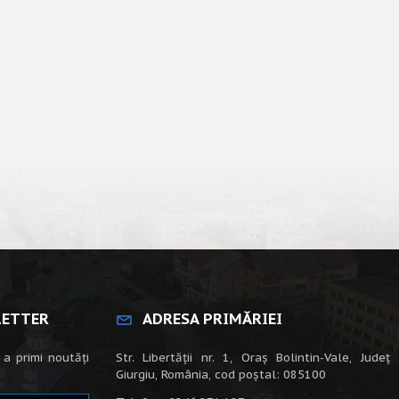
LETTER
ADRESA PRIMĂRIEI
 a primi noutăți
Str. Libertății nr. 1, Oraș Bolintin-Vale, Județ
Giurgiu, România, cod poștal: 085100