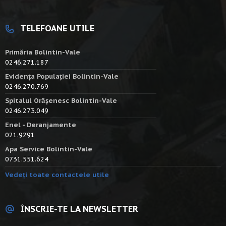
TELEFOANE UTILE
Primăria Bolintin-Vale
0246.271.187
Evidența Populației Bolintin-Vale
0246.270.769
Spitalul Orășenesc Bolintin-Vale
0246.273.049
Enel - Deranjamente
021.9291
Apa Service Bolintin-Vale
0731.551.624
Vedeți toate contactele utile
ÎNSCRIE-TE LA NEWSLETTER