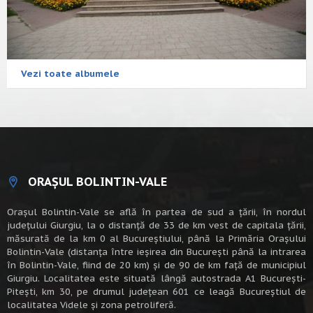
Vezi toate albumele
ORAȘUL BOLINTIN-VALE
Oraşul Bolintin-Vale se află în partea de sud a ţării, în nordul
judeţului Giurgiu, la o distanţă de 33 de km vest de capitala țării,
măsurată de la km 0 al Bucureștiului, până la Primăria Orașului
Bolintin-Vale (distanța între ieșirea din București până la intrarea
în Bolintin-Vale, fiind de 20 km) şi de 90 de km faţă de municipiul
Giurgiu. Localitatea este situată lângă autostrada A1 Bucureşti-
Piteşti, km 30, pe drumul judeţean 601 ce leagă Bucureştiul de
localitatea Videle şi zona petroliferă.