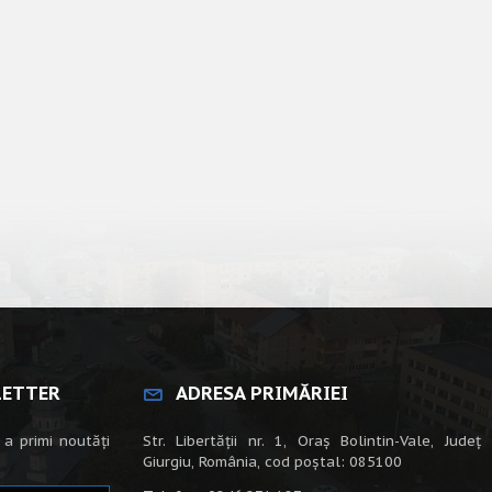
LETTER
ADRESA PRIMĂRIEI
 a primi noutăți
Str. Libertății nr. 1, Oraș Bolintin-Vale, Județ
Giurgiu, România, cod poștal: 085100