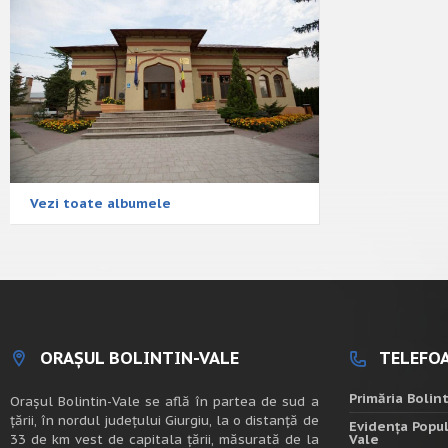
Vezi toate albumele
ORAȘUL BOLINTIN-VALE
TELEFOA
Primăria Bolin
Oraşul Bolintin-Vale se află în partea de sud a
ţării, în nordul judeţului Giurgiu, la o distanţă de
Evidența Popul
33 de km vest de capitala țării, măsurată de la
Vale