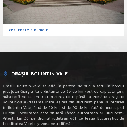
Vezi toate albumele
ORAȘUL BOLINTIN-VALE
Oraşul Bolintin-Vale se află în partea de sud a ţării, în nordul
judeţului Giurgiu, la o distanţă de 33 de km vest de capitala țării,
măsurată de la km 0 al Bucureștiului, până la Primăria Orașului
Bolintin-Vale (distanța între ieșirea din București până la intrarea
în Bolintin-Vale, fiind de 20 km) şi de 90 de km faţă de municipiul
Giurgiu. Localitatea este situată lângă autostrada A1 Bucureşti-
Piteşti, km 30, pe drumul judeţean 601 ce leagă Bucureştiul de
localitatea Videle şi zona petroliferă.