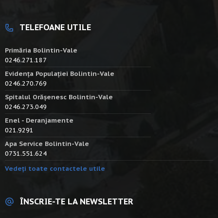
TELEFOANE UTILE
Primăria Bolintin-Vale
0246.271.187
Evidența Populației Bolintin-Vale
0246.270.769
Spitalul Orășenesc Bolintin-Vale
0246.273.049
Enel - Deranjamente
021.9291
Apa Service Bolintin-Vale
0731.551.624
Vedeți toate contactele utile
ÎNSCRIE-TE LA NEWSLETTER