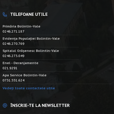
TELEFOANE UTILE
Primăria Bolintin-Vale
0246.271.187
Evidența Populației Bolintin-Vale
0246.270.769
Spitalul Orășenesc Bolintin-Vale
0246.273.049
Enel - Deranjamente
021.9291
Apa Service Bolintin-Vale
0731.551.624
Vedeți toate contactele utile
ÎNSCRIE-TE LA NEWSLETTER