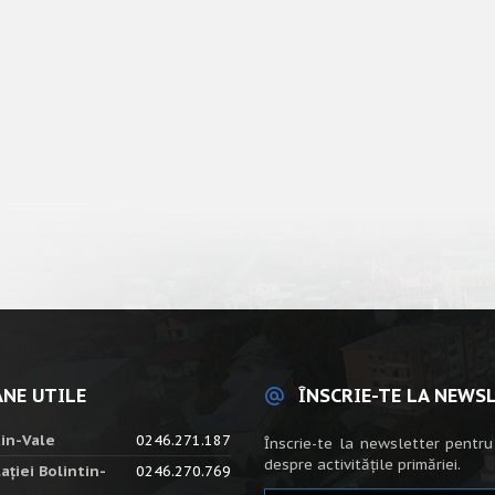
NE UTILE
ÎNSCRIE-TE LA NEWS
tin-Vale
0246.271.187
Înscrie-te la newsletter pentru
despre activitățile primăriei.
ației Bolintin-
0246.270.769