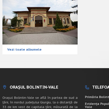
Vezi toate albumele
ORAȘUL BOLINTIN-VALE
TELEFOA
Primăria Bolin
Oraşul Bolintin-Vale se află în partea de sud a
ţării, în nordul judeţului Giurgiu, la o distanţă de
Evidența Popul
33 de km vest de capitala țării, măsurată de la
Vale