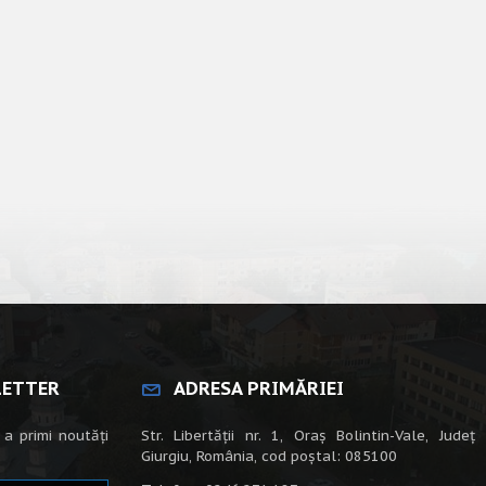
LETTER
ADRESA PRIMĂRIEI
 a primi noutăți
Str. Libertății nr. 1, Oraș Bolintin-Vale, Județ
Giurgiu, România, cod poștal: 085100