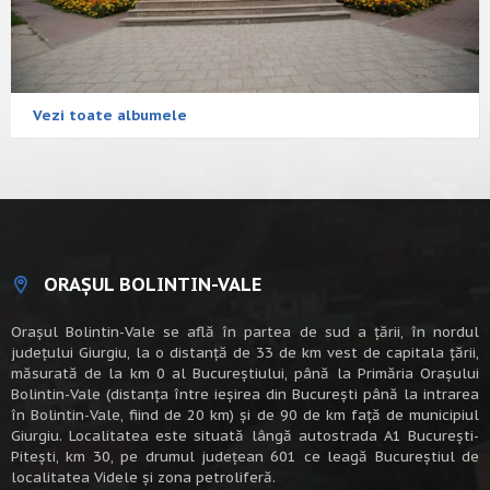
Vezi toate albumele
ORAȘUL BOLINTIN-VALE
Oraşul Bolintin-Vale se află în partea de sud a ţării, în nordul
judeţului Giurgiu, la o distanţă de 33 de km vest de capitala țării,
măsurată de la km 0 al Bucureștiului, până la Primăria Orașului
Bolintin-Vale (distanța între ieșirea din București până la intrarea
în Bolintin-Vale, fiind de 20 km) şi de 90 de km faţă de municipiul
Giurgiu. Localitatea este situată lângă autostrada A1 Bucureşti-
Piteşti, km 30, pe drumul judeţean 601 ce leagă Bucureştiul de
localitatea Videle şi zona petroliferă.