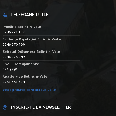
TELEFOANE UTILE
Primăria Bolintin-Vale
0246.271.187
Evidența Populației Bolintin-Vale
0246.270.769
Spitalul Orășenesc Bolintin-Vale
0246.273.049
Enel - Deranjamente
021.9291
Apa Service Bolintin-Vale
0731.551.624
Vedeți toate contactele utile
ÎNSCRIE-TE LA NEWSLETTER