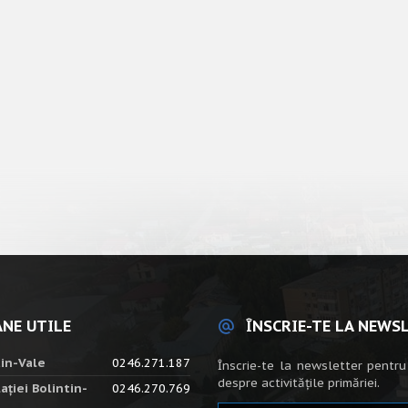
NE UTILE
ÎNSCRIE-TE LA NEWS
tin-Vale
0246.271.187
Înscrie-te la newsletter pentru
despre activitățile primăriei.
ației Bolintin-
0246.270.769