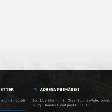
LETTER
ADRESA PRIMĂRIEI
 a primi noutăți
Str. Libertății nr. 1, Oraș Bolintin-Vale, Județ
Giurgiu, România, cod poștal: 085100