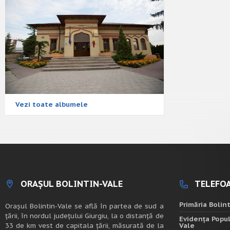
Vezi toate albumele
ORAȘUL BOLINTIN-VALE
TELEFOA
Primăria Bolin
Oraşul Bolintin-Vale se află în partea de sud a
ţării, în nordul judeţului Giurgiu, la o distanţă de
Evidența Popul
33 de km vest de capitala țării, măsurată de la
Vale