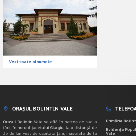
Vezi toate albumele
ORAȘUL BOLINTIN-VALE
TELEFOA
Primăria Bolin
Oraşul Bolintin-Vale se află în partea de sud a
ţării, în nordul judeţului Giurgiu, la o distanţă de
Evidența Popul
33 de km vest de capitala țării, măsurată de la
Vale