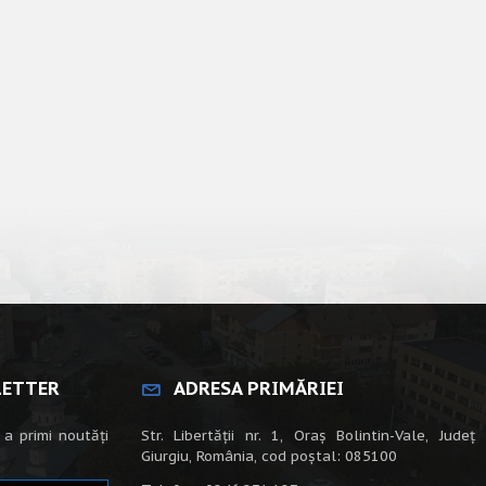
LETTER
ADRESA PRIMĂRIEI
 a primi noutăți
Str. Libertății nr. 1, Oraș Bolintin-Vale, Județ
Giurgiu, România, cod poștal: 085100