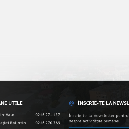
NE UTILE
ÎNSCRIE-TE LA NEWS
tin-Vale
0246.271.187
Înscrie-te la newsletter pentru
despre activitățile primăriei.
ației Bolintin-
0246.270.769