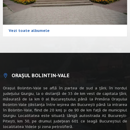
Vezi toate albumele
ORAȘUL BOLINTIN-VALE
Oraşul Bolintin-Vale se află în partea de sud a ţării, în nordul
judeţului Giurgiu, la o distanţă de 33 de km vest de capitala țării,
măsurată de la km 0 al Bucureștiului, până la Primăria Orașului
Bolintin-Vale (distanța între ieșirea din București până la intrarea
în Bolintin-Vale, fiind de 20 km) şi de 90 de km faţă de municipiul
Giurgiu. Localitatea este situată lângă autostrada A1 Bucureşti-
Piteşti, km 30, pe drumul judeţean 601 ce leagă Bucureştiul de
localitatea Videle şi zona petroliferă.