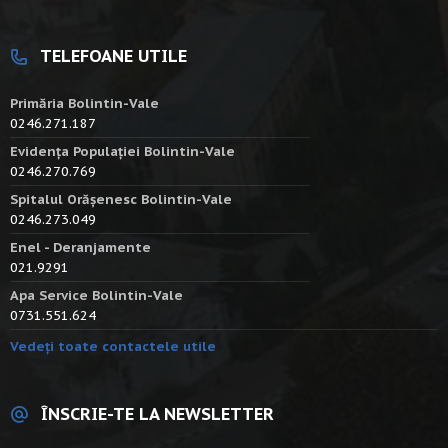
TELEFOANE UTILE
Primăria Bolintin-Vale
0246.271.187
Evidența Populației Bolintin-Vale
0246.270.769
Spitalul Orășenesc Bolintin-Vale
0246.273.049
Enel - Deranjamente
021.9291
Apa Service Bolintin-Vale
0731.551.624
Vedeți toate contactele utile
ÎNSCRIE-TE LA NEWSLETTER