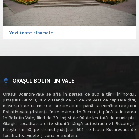
Vezi toate albumele
ORAȘUL BOLINTIN-VALE
Oraşul Bolintin-Vale se află în partea de sud a ţării, în nordul
judeţului Giurgiu, la o distanţă de 33 de km vest de capitala țării,
măsurată de la km 0 al Bucureștiului, până la Primăria Orașului
Bolintin-Vale (distanța între ieșirea din București până la intrarea
în Bolintin-Vale, fiind de 20 km) şi de 90 de km faţă de municipiul
Giurgiu. Localitatea este situată lângă autostrada A1 Bucureşti-
Piteşti, km 30, pe drumul judeţean 601 ce leagă Bucureştiul de
localitatea Videle şi zona petroliferă.