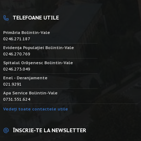
TELEFOANE UTILE
Primăria Bolintin-Vale
0246.271.187
Evidența Populației Bolintin-Vale
0246.270.769
Spitalul Orășenesc Bolintin-Vale
0246.273.049
Enel - Deranjamente
021.9291
Apa Service Bolintin-Vale
0731.551.624
Vedeți toate contactele utile
ÎNSCRIE-TE LA NEWSLETTER