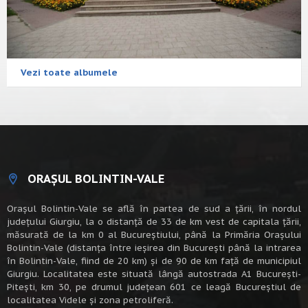
Vezi toate albumele
ORAȘUL BOLINTIN-VALE
Oraşul Bolintin-Vale se află în partea de sud a ţării, în nordul
judeţului Giurgiu, la o distanţă de 33 de km vest de capitala țării,
măsurată de la km 0 al Bucureștiului, până la Primăria Orașului
Bolintin-Vale (distanța între ieșirea din București până la intrarea
în Bolintin-Vale, fiind de 20 km) şi de 90 de km faţă de municipiul
Giurgiu. Localitatea este situată lângă autostrada A1 Bucureşti-
Piteşti, km 30, pe drumul judeţean 601 ce leagă Bucureştiul de
localitatea Videle şi zona petroliferă.