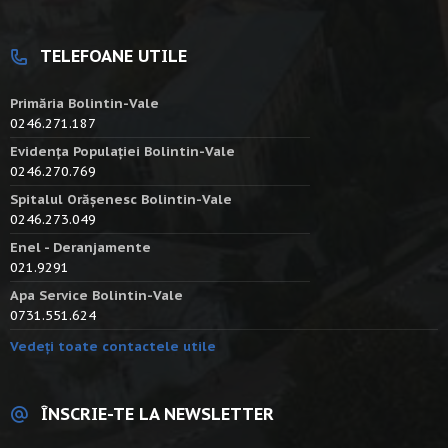
TELEFOANE UTILE
Primăria Bolintin-Vale
0246.271.187
Evidența Populației Bolintin-Vale
0246.270.769
Spitalul Orășenesc Bolintin-Vale
0246.273.049
Enel - Deranjamente
021.9291
Apa Service Bolintin-Vale
0731.551.624
Vedeți toate contactele utile
ÎNSCRIE-TE LA NEWSLETTER