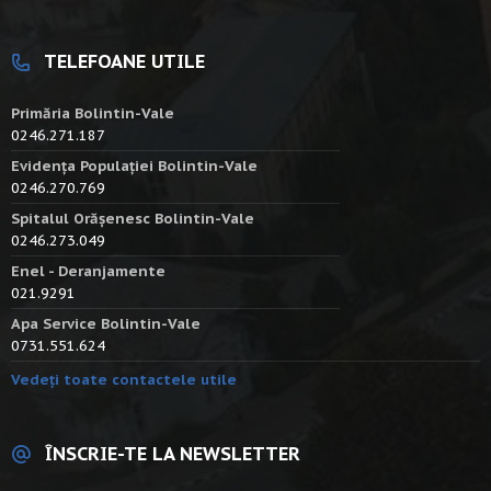
TELEFOANE UTILE
Primăria Bolintin-Vale
0246.271.187
Evidența Populației Bolintin-Vale
0246.270.769
Spitalul Orășenesc Bolintin-Vale
0246.273.049
Enel - Deranjamente
021.9291
Apa Service Bolintin-Vale
0731.551.624
Vedeți toate contactele utile
ÎNSCRIE-TE LA NEWSLETTER