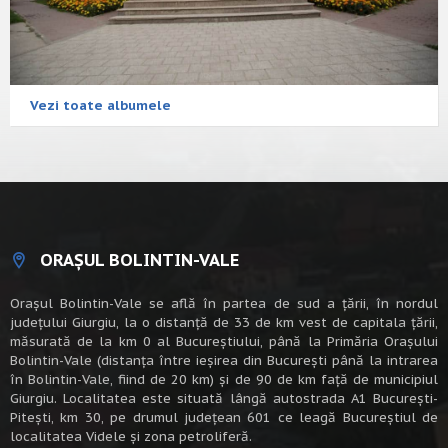
Vezi toate albumele
ORAȘUL BOLINTIN-VALE
Oraşul Bolintin-Vale se află în partea de sud a ţării, în nordul
judeţului Giurgiu, la o distanţă de 33 de km vest de capitala țării,
măsurată de la km 0 al Bucureștiului, până la Primăria Orașului
Bolintin-Vale (distanța între ieșirea din București până la intrarea
în Bolintin-Vale, fiind de 20 km) şi de 90 de km faţă de municipiul
Giurgiu. Localitatea este situată lângă autostrada A1 Bucureşti-
Piteşti, km 30, pe drumul judeţean 601 ce leagă Bucureştiul de
localitatea Videle şi zona petroliferă.