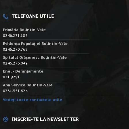
TELEFOANE UTILE
Primăria Bolintin-Vale
0246.271.187
Evidența Populației Bolintin-Vale
0246.270.769
Spitalul Orășenesc Bolintin-Vale
0246.273.049
Enel - Deranjamente
021.9291
Apa Service Bolintin-Vale
0731.551.624
Vedeți toate contactele utile
ÎNSCRIE-TE LA NEWSLETTER