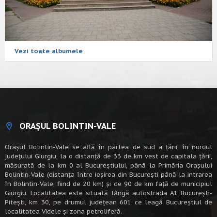
Vezi toate albumele
ORAȘUL BOLINTIN-VALE
Oraşul Bolintin-Vale se află în partea de sud a ţării, în nordul
judeţului Giurgiu, la o distanţă de 33 de km vest de capitala țării,
măsurată de la km 0 al Bucureștiului, până la Primăria Orașului
Bolintin-Vale (distanța între ieșirea din București până la intrarea
în Bolintin-Vale, fiind de 20 km) şi de 90 de km faţă de municipiul
Giurgiu. Localitatea este situată lângă autostrada A1 Bucureşti-
Piteşti, km 30, pe drumul judeţean 601 ce leagă Bucureştiul de
localitatea Videle şi zona petroliferă.