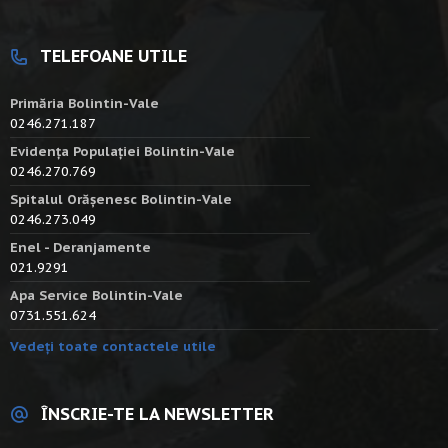
TELEFOANE UTILE
Primăria Bolintin-Vale
0246.271.187
Evidența Populației Bolintin-Vale
0246.270.769
Spitalul Orășenesc Bolintin-Vale
0246.273.049
Enel - Deranjamente
021.9291
Apa Service Bolintin-Vale
0731.551.624
Vedeți toate contactele utile
ÎNSCRIE-TE LA NEWSLETTER