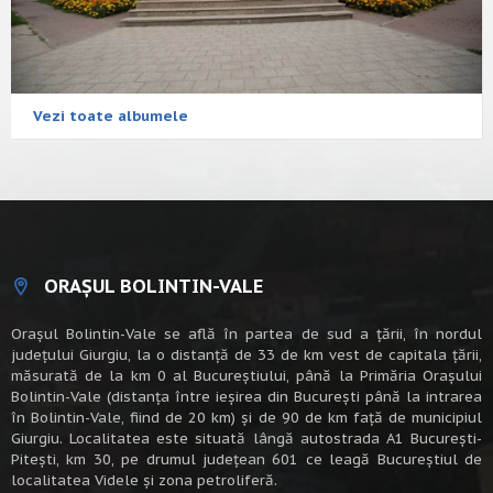
Vezi toate albumele
ORAȘUL BOLINTIN-VALE
Oraşul Bolintin-Vale se află în partea de sud a ţării, în nordul
judeţului Giurgiu, la o distanţă de 33 de km vest de capitala țării,
măsurată de la km 0 al Bucureștiului, până la Primăria Orașului
Bolintin-Vale (distanța între ieșirea din București până la intrarea
în Bolintin-Vale, fiind de 20 km) şi de 90 de km faţă de municipiul
Giurgiu. Localitatea este situată lângă autostrada A1 Bucureşti-
Piteşti, km 30, pe drumul judeţean 601 ce leagă Bucureştiul de
localitatea Videle şi zona petroliferă.