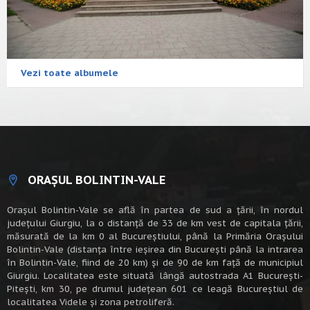
Vezi toate albumele
ORAȘUL BOLINTIN-VALE
Oraşul Bolintin-Vale se află în partea de sud a ţării, în nordul
judeţului Giurgiu, la o distanţă de 33 de km vest de capitala țării,
măsurată de la km 0 al Bucureștiului, până la Primăria Orașului
Bolintin-Vale (distanța între ieșirea din București până la intrarea
în Bolintin-Vale, fiind de 20 km) şi de 90 de km faţă de municipiul
Giurgiu. Localitatea este situată lângă autostrada A1 Bucureşti-
Piteşti, km 30, pe drumul judeţean 601 ce leagă Bucureştiul de
localitatea Videle şi zona petroliferă.