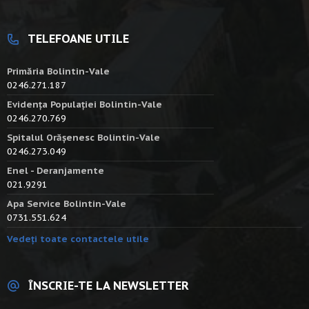
TELEFOANE UTILE
Primăria Bolintin-Vale
0246.271.187
Evidența Populației Bolintin-Vale
0246.270.769
Spitalul Orășenesc Bolintin-Vale
0246.273.049
Enel - Deranjamente
021.9291
Apa Service Bolintin-Vale
0731.551.624
Vedeți toate contactele utile
ÎNSCRIE-TE LA NEWSLETTER