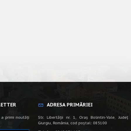
LETTER
ADRESA PRIMĂRIEI
 a primi noutăți
Str. Libertății nr. 1, Oraș Bolintin-Vale, Județ
Giurgiu, România, cod poștal: 085100