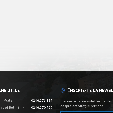
NE UTILE
ÎNSCRIE-TE LA NEWS
tin-Vale
0246.271.187
Înscrie-te la newsletter pentru
despre activitățile primăriei.
ației Bolintin-
0246.270.769