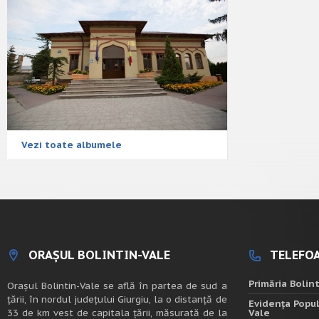
Vezi toate albumele
ORAȘUL BOLINTIN-VALE
TELEFOA
Primăria Bolin
Oraşul Bolintin-Vale se află în partea de sud a
ţării, în nordul judeţului Giurgiu, la o distanţă de
Evidența Popul
33 de km vest de capitala țării, măsurată de la
Vale