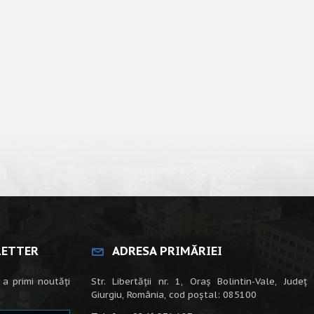
LETTER
ADRESA PRIMĂRIEI
 a primi noutăți
Str. Libertății nr. 1, Oraș Bolintin-Vale, Județ
Giurgiu, România, cod poștal: 085100