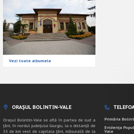
Vezi toate albumele
ORAȘUL BOLINTIN-VALE
TELEFOA
Primăria Bolin
Oraşul Bolintin-Vale se află în partea de sud a
ţării, în nordul judeţului Giurgiu, la o distanţă de
Evidența Popul
33 de km vest de capitala țării, măsurată de la
Vale