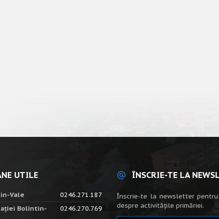
NE UTILE
ÎNSCRIE-TE LA NEWS
tin-Vale
0246.271.187
Înscrie-te la newsletter pentru
despre activitățile primăriei.
ației Bolintin-
0246.270.769