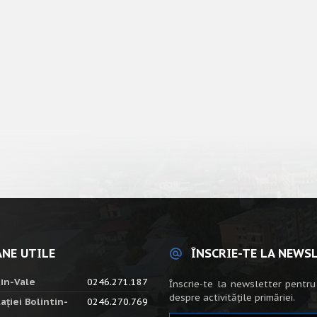
NE UTILE
ÎNSCRIE-TE LA NEWS
tin-Vale
0246.271.187
Înscrie-te la newsletter pentru
despre activitățile primăriei.
ației Bolintin-
0246.270.769