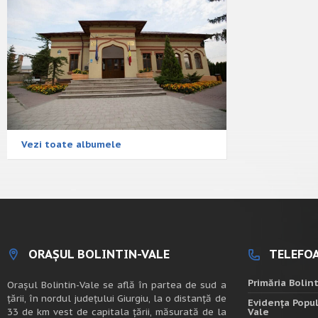
Vezi toate albumele
ORAȘUL BOLINTIN-VALE
TELEFOA
Primăria Bolin
Oraşul Bolintin-Vale se află în partea de sud a
ţării, în nordul judeţului Giurgiu, la o distanţă de
Evidența Popul
33 de km vest de capitala țării, măsurată de la
Vale