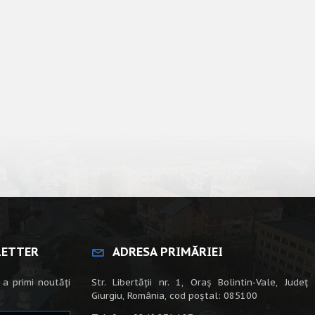
LETTER
ADRESA PRIMĂRIEI
 a primi noutăți
Str. Libertății nr. 1, Oraș Bolintin-Vale, Județ
Giurgiu, România, cod poștal: 085100