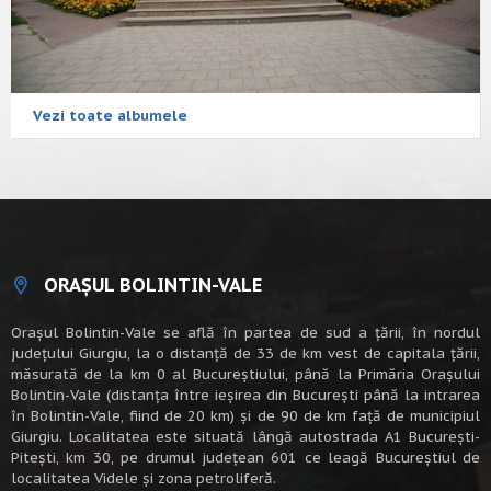
Vezi toate albumele
ORAȘUL BOLINTIN-VALE
Oraşul Bolintin-Vale se află în partea de sud a ţării, în nordul
judeţului Giurgiu, la o distanţă de 33 de km vest de capitala țării,
măsurată de la km 0 al Bucureștiului, până la Primăria Orașului
Bolintin-Vale (distanța între ieșirea din București până la intrarea
în Bolintin-Vale, fiind de 20 km) şi de 90 de km faţă de municipiul
Giurgiu. Localitatea este situată lângă autostrada A1 Bucureşti-
Piteşti, km 30, pe drumul judeţean 601 ce leagă Bucureştiul de
localitatea Videle şi zona petroliferă.