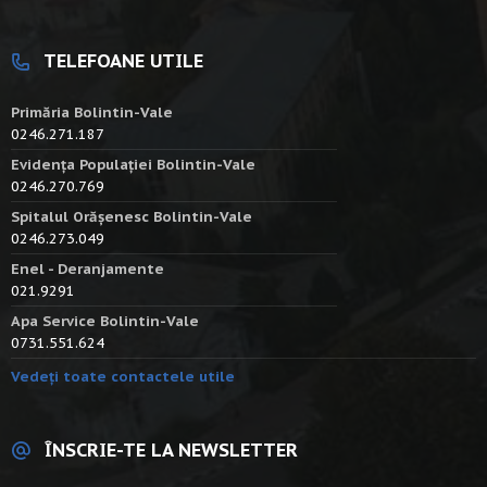
TELEFOANE UTILE
Primăria Bolintin-Vale
0246.271.187
Evidența Populației Bolintin-Vale
0246.270.769
Spitalul Orășenesc Bolintin-Vale
0246.273.049
Enel - Deranjamente
021.9291
Apa Service Bolintin-Vale
0731.551.624
Vedeți toate contactele utile
ÎNSCRIE-TE LA NEWSLETTER