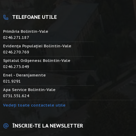
TELEFOANE UTILE
Primăria Bolintin-Vale
0246.271.187
Evidența Populației Bolintin-Vale
0246.270.769
Spitalul Orășenesc Bolintin-Vale
0246.273.049
Enel - Deranjamente
021.9291
Apa Service Bolintin-Vale
0731.551.624
Vedeți toate contactele utile
ÎNSCRIE-TE LA NEWSLETTER