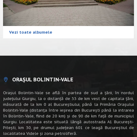
Vezi toate albumele
ORAȘUL BOLINTIN-VALE
Oraşul Bolintin-Vale se află în partea de sud a ţării, în nordul
judeţului Giurgiu, la o distanţă de 33 de km vest de capitala țării,
măsurată de la km 0 al Bucureștiului, până la Primăria Orașului
Bolintin-Vale (distanța între ieșirea din București până la intrarea
în Bolintin-Vale, fiind de 20 km) şi de 90 de km faţă de municipiul
Giurgiu. Localitatea este situată lângă autostrada A1 Bucureşti-
Piteşti, km 30, pe drumul judeţean 601 ce leagă Bucureştiul de
localitatea Videle şi zona petroliferă.