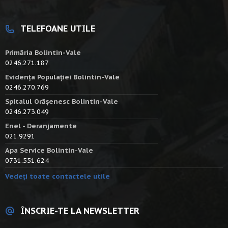
TELEFOANE UTILE
Primăria Bolintin-Vale
0246.271.187
Evidența Populației Bolintin-Vale
0246.270.769
Spitalul Orășenesc Bolintin-Vale
0246.273.049
Enel - Deranjamente
021.9291
Apa Service Bolintin-Vale
0731.551.624
Vedeți toate contactele utile
ÎNSCRIE-TE LA NEWSLETTER