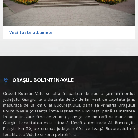
Vezi toate albumele
ORAȘUL BOLINTIN-VALE
Oraşul Bolintin-Vale se află în partea de sud a ţării, în nordul
judeţului Giurgiu, la o distanţă de 33 de km vest de capitala țării,
măsurată de la km 0 al Bucureștiului, până la Primăria Orașului
Bolintin-Vale (distanța între ieșirea din București până la intrarea
în Bolintin-Vale, fiind de 20 km) şi de 90 de km faţă de municipiul
Giurgiu. Localitatea este situată lângă autostrada A1 Bucureşti-
Piteşti, km 30, pe drumul judeţean 601 ce leagă Bucureştiul de
localitatea Videle şi zona petroliferă.