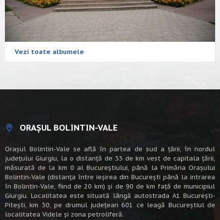
Vezi toate albumele
ORAȘUL BOLINTIN-VALE
Oraşul Bolintin-Vale se află în partea de sud a ţării, în nordul
judeţului Giurgiu, la o distanţă de 33 de km vest de capitala țării,
măsurată de la km 0 al Bucureștiului, până la Primăria Orașului
Bolintin-Vale (distanța între ieșirea din București până la intrarea
în Bolintin-Vale, fiind de 20 km) şi de 90 de km faţă de municipiul
Giurgiu. Localitatea este situată lângă autostrada A1 Bucureşti-
Piteşti, km 30, pe drumul judeţean 601 ce leagă Bucureştiul de
localitatea Videle şi zona petroliferă.