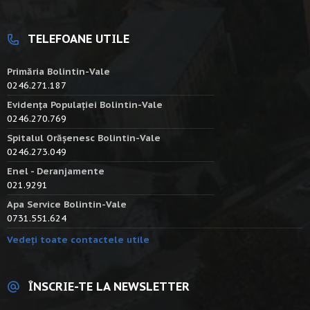
TELEFOANE UTILE
Primăria Bolintin-Vale
0246.271.187
Evidența Populației Bolintin-Vale
0246.270.769
Spitalul Orășenesc Bolintin-Vale
0246.273.049
Enel - Deranjamente
021.9291
Apa Service Bolintin-Vale
0731.551.624
Vedeți toate contactele utile
ÎNSCRIE-TE LA NEWSLETTER