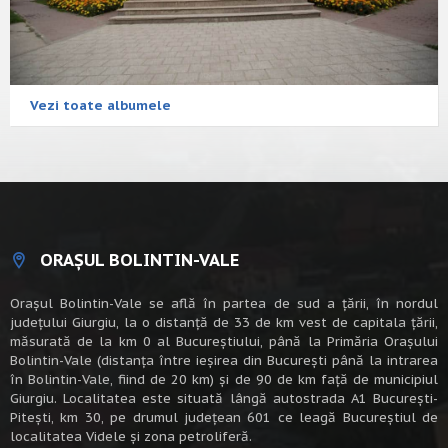
Vezi toate albumele
ORAȘUL BOLINTIN-VALE
Oraşul Bolintin-Vale se află în partea de sud a ţării, în nordul
judeţului Giurgiu, la o distanţă de 33 de km vest de capitala țării,
măsurată de la km 0 al Bucureștiului, până la Primăria Orașului
Bolintin-Vale (distanța între ieșirea din București până la intrarea
în Bolintin-Vale, fiind de 20 km) şi de 90 de km faţă de municipiul
Giurgiu. Localitatea este situată lângă autostrada A1 Bucureşti-
Piteşti, km 30, pe drumul judeţean 601 ce leagă Bucureştiul de
localitatea Videle şi zona petroliferă.