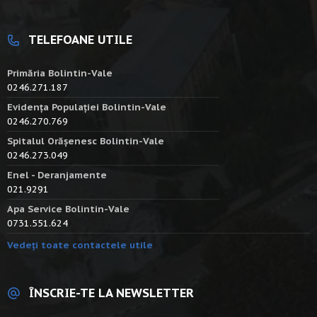
TELEFOANE UTILE
Primăria Bolintin-Vale
0246.271.187
Evidența Populației Bolintin-Vale
0246.270.769
Spitalul Orășenesc Bolintin-Vale
0246.273.049
Enel - Deranjamente
021.9291
Apa Service Bolintin-Vale
0731.551.624
Vedeți toate contactele utile
ÎNSCRIE-TE LA NEWSLETTER