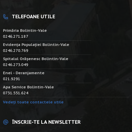
TELEFOANE UTILE
Primăria Bolintin-Vale
0246.271.187
Evidența Populației Bolintin-Vale
0246.270.769
Spitalul Orășenesc Bolintin-Vale
0246.273.049
Enel - Deranjamente
021.9291
Apa Service Bolintin-Vale
0731.551.624
Vedeți toate contactele utile
ÎNSCRIE-TE LA NEWSLETTER