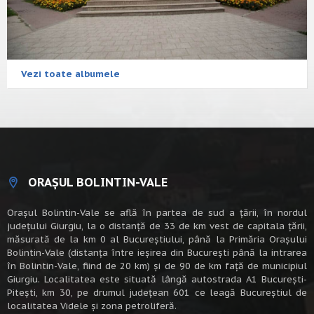
Vezi toate albumele
ORAȘUL BOLINTIN-VALE
Oraşul Bolintin-Vale se află în partea de sud a ţării, în nordul
judeţului Giurgiu, la o distanţă de 33 de km vest de capitala țării,
măsurată de la km 0 al Bucureștiului, până la Primăria Orașului
Bolintin-Vale (distanța între ieșirea din București până la intrarea
în Bolintin-Vale, fiind de 20 km) şi de 90 de km faţă de municipiul
Giurgiu. Localitatea este situată lângă autostrada A1 Bucureşti-
Piteşti, km 30, pe drumul judeţean 601 ce leagă Bucureştiul de
localitatea Videle şi zona petroliferă.