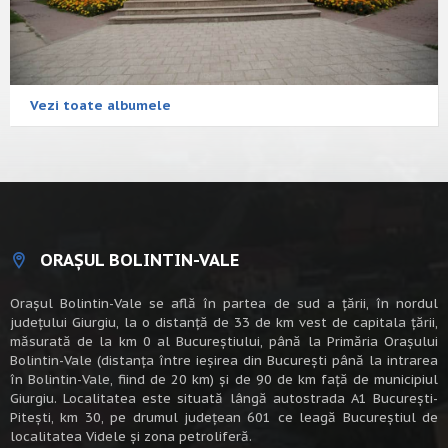
Vezi toate albumele
ORAȘUL BOLINTIN-VALE
Oraşul Bolintin-Vale se află în partea de sud a ţării, în nordul
judeţului Giurgiu, la o distanţă de 33 de km vest de capitala țării,
măsurată de la km 0 al Bucureștiului, până la Primăria Orașului
Bolintin-Vale (distanța între ieșirea din București până la intrarea
în Bolintin-Vale, fiind de 20 km) şi de 90 de km faţă de municipiul
Giurgiu. Localitatea este situată lângă autostrada A1 Bucureşti-
Piteşti, km 30, pe drumul judeţean 601 ce leagă Bucureştiul de
localitatea Videle şi zona petroliferă.