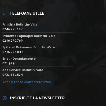
TELEFOANE UTILE
Primăria Bolintin-Vale
0246.271.187
Evidența Populației Bolintin-Vale
0246.270.769
Spitalul Orășenesc Bolintin-Vale
0246.273.049
Enel - Deranjamente
021.9291
Apa Service Bolintin-Vale
0731.551.624
Vedeți toate contactele utile
ÎNSCRIE-TE LA NEWSLETTER